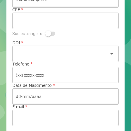
CPF
*
Sou estrangeiro
DDI
*
arrow_drop_down
Telefone
*
Data de Nascimento
*
E-mail
*