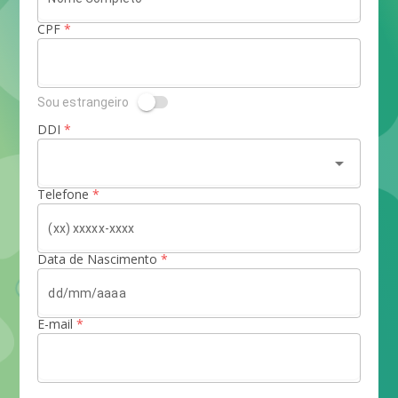
CPF
*
Sou estrangeiro
DDI
*
arrow_drop_down
Telefone
*
Data de Nascimento
*
E-mail
*