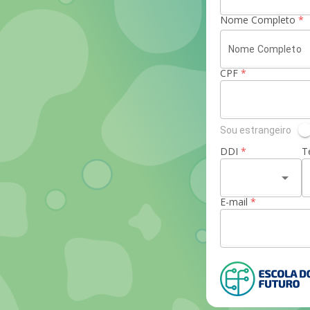
Nome Completo
*
CPF
*
Sou estrangeiro
DDI
*
T
arrow_drop_down
E-mail
*