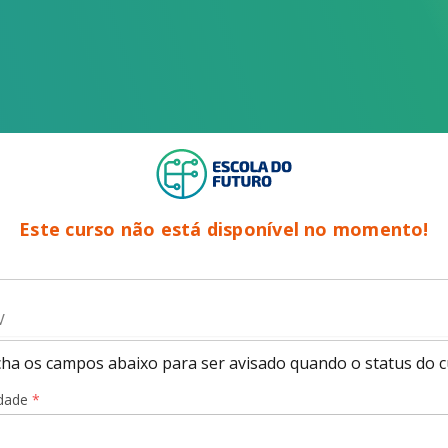
Este curso não está disponível no momento!
cha os campos abaixo para ser avisado quando o status do cu
idade
*