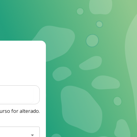
rso for alterado.
arrow_drop_down