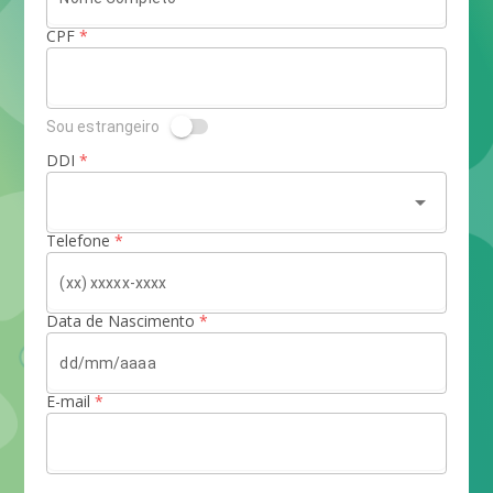
CPF
*
Sou estrangeiro
DDI
*
arrow_drop_down
Telefone
*
Data de Nascimento
*
E-mail
*