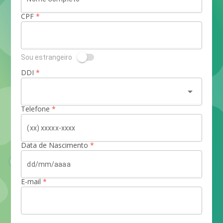
CPF
*
Sou estrangeiro
DDI
*
arrow_drop_down
Telefone
*
Data de Nascimento
*
E-mail
*