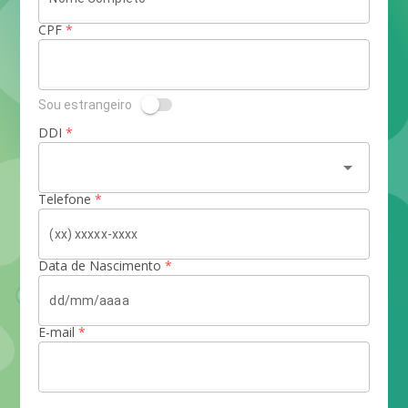
CPF
*
Sou estrangeiro
DDI
*
arrow_drop_down
Telefone
*
Data de Nascimento
*
E-mail
*