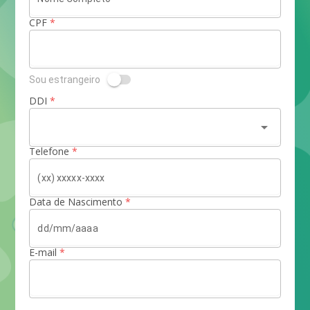
CPF
*
Sou estrangeiro
DDI
*
arrow_drop_down
Telefone
*
Data de Nascimento
*
E-mail
*