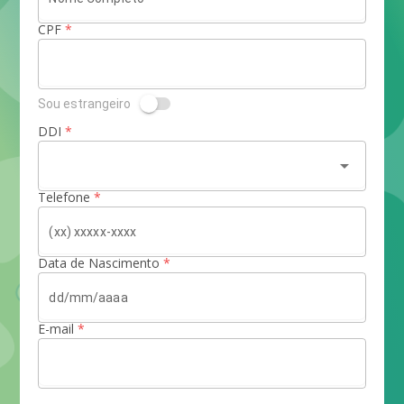
CPF
*
Sou estrangeiro
DDI
*
arrow_drop_down
Telefone
*
Data de Nascimento
*
E-mail
*