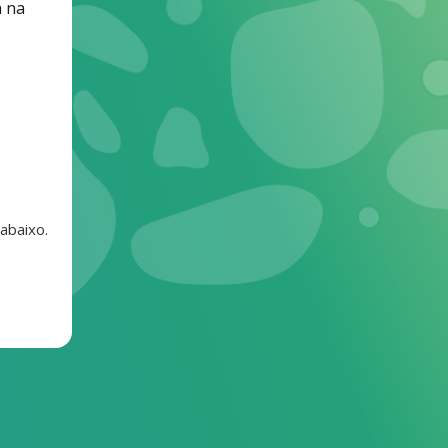
a na
 abaixo.