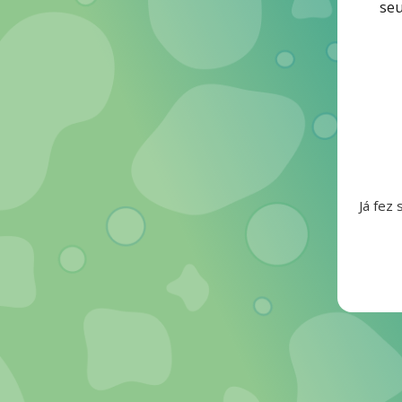
seu
Já fez 